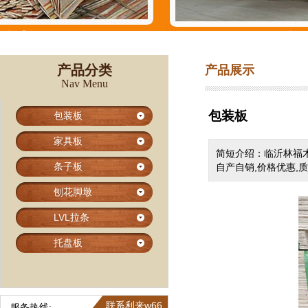
产品分类
产品展示
Nav Menu
包装板
包装板
家具板
简短介绍：临沂林福木
条子板
自产自销,价格优惠,
刨花脚墩
LVL拉条
托盘板
联系利来w66
服务热线: