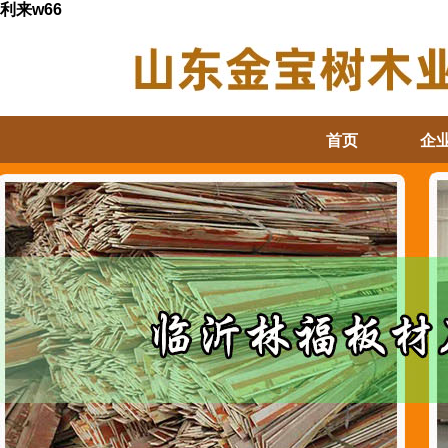
利来w66
首页
企