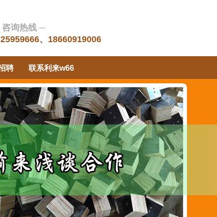
 咨询热线 ─
725959666、18660919006
招聘
联系利来w66