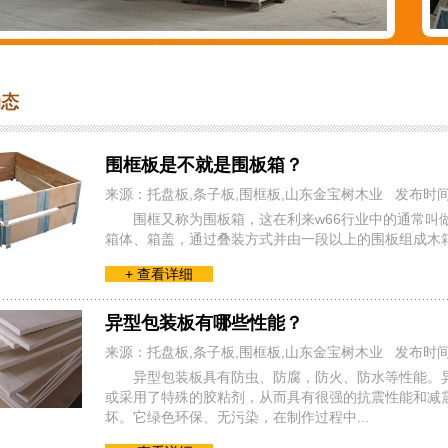
动态
围框板是不就是围板箱？
来源：托盘板,条子板,围框板,山东金宝树木业 发布时
围框又称为围板箱，这在利来w66行业中的通常叫做围
箱体、箱盖，通过叠装方式并由一段以上的围板组成木箱叫
+ 查看详细
异型包装板有哪些性能？
来源：托盘板,条子板,围框板,山东金宝树木业 发布时
异型包装板具有防虫、防腐，防火、防水等性能。
或采用了特殊的胶粘剂，从而具有很强的抗震性能和减
坏。它绿色环保、无污染，在制作过程中...