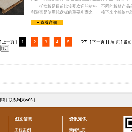
托盘板是目前比较受欢迎的材料，不同的板材产品
利避害是使用托盘板的重要步骤之一，接下来小编给您说一
+ 查看详细
[ 上一页 ]
1
2
3
4
5
.....
[27]
[ 下一页 ]
[ 尾 页 ]
当前
招聘
|
联系利来w66
|
图文信息
资讯知识
工程案例
新闻动态